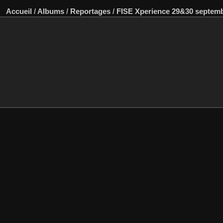
Accueil
/
Albums
/
Reportages
/
FISE Xperience 29&30 septemb