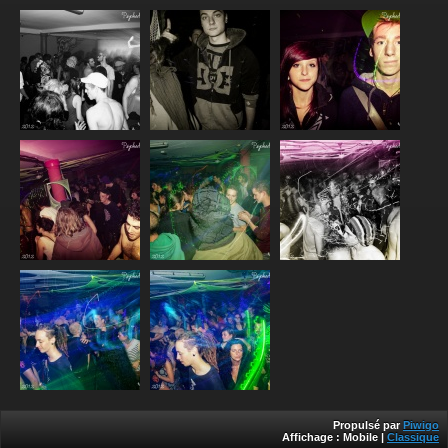
Propulsé par
Piwigo
Affichage :
Mobile
|
Classique